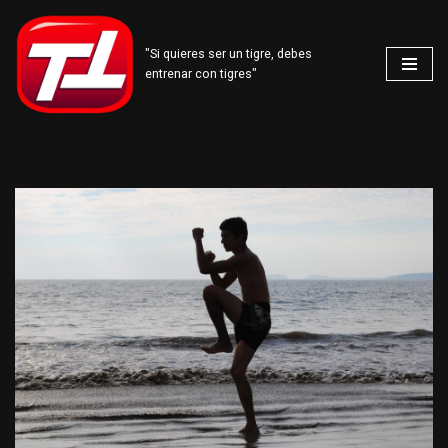
Saltar
"Si quieres ser un tigre, debes
entrenar con tigres"
al
contenido