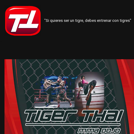
Saltar
"Si quieres ser un tigre, debes entrenar con tigres"
al
contenido