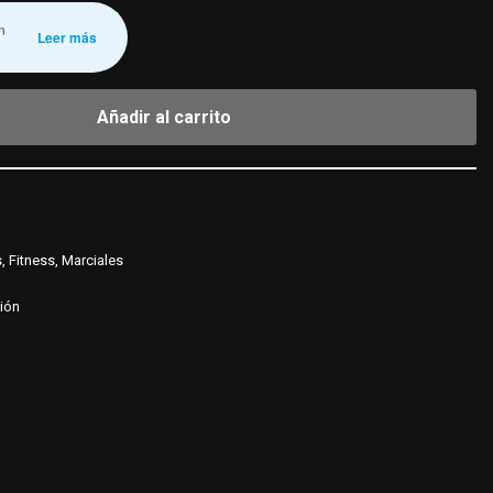
n
Leer más
Añadir al carrito
s
,
Fitness
,
Marciales
ción