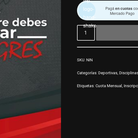
Pagá
en cuotas
co
Mercado Pago
SKU:
NIN
Categorías:
Deportivas
,
Disciplina
Etiquetas:
Cuota Mensual
,
Inscrip