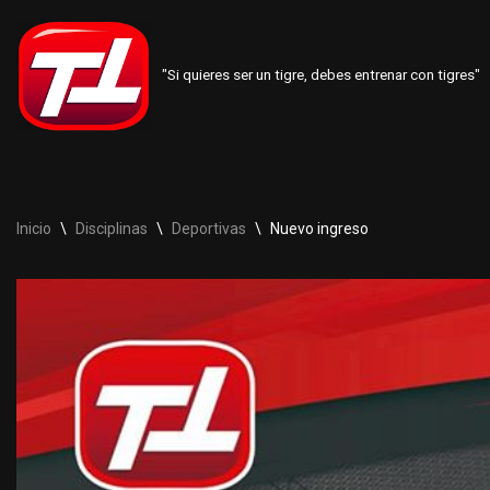
Saltar
"Si quieres ser un tigre, debes entrenar con tigres"
al
contenido
Inicio
\
Disciplinas
\
Deportivas
\
Nuevo ingreso