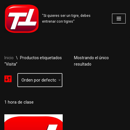
Saltar
"Si quieres ser un tigre, debes
entrenar con tigres"
al
contenido
Inicio
\
Productos etiquetados
Mostrando el único
“Visita”
resultado
1 hora de clase