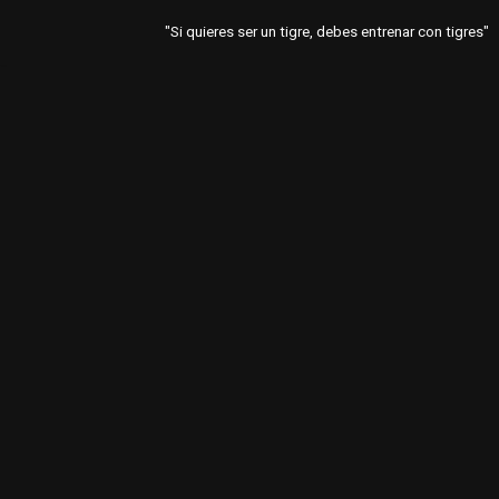
"Si quieres ser un tigre, debes entrenar con tigres"
Saltar
al
contenido